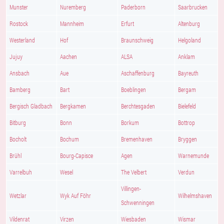
Munster
Nuremberg
Paderborn
Saarbrucken
Rostock
Mannheim
Erfurt
Altenburg
Westerland
Hof
Braunschweig
Helgoland
Jujuy
Aachen
ALSA
Anklam
Ansbach
Aue
Aschaffenburg
Bayreuth
Bamberg
Bart
Boeblingen
Bergam
Bergisch Gladbach
Bergkamen
Berchtesgaden
Bielefeld
Bitburg
Bonn
Borkum
Bottrop
Bocholt
Bochum
Bremenhaven
Bryggen
Brühl
Bourg-Capisce
Agen
Warnemunde
Varrelbuh
Wesel
The Velbert
Verdun
Villingen-
Wetzlar
Wyk Auf Föhr
Wilhelmshaven
Schwenningen
Vildenrat
Virzen
Wiesbaden
Wismar