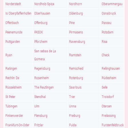
Norderstedt
Nordholz-Spica
Nordhorn
Oberammergau
Is Oberpfaffenhofen
Oberhausen
Oldenburg
Osnabruck
Offenbach
Offenburg
Pine
Passau
Peenemunde
PASOK
Pirmasens
Potsdam
Puttgarden
Pforzheim
Ravensburg
Risa
San sebas de La
Ryan
Ramstein
Check
Gomera
Ratingen
Regensburg
Remscheid
Rellinghausen
Rechlin De
Rosenheim
Rotenburg
Rüdesheim
Rüsselsheim
The Reutlingen
Saarlouis
Selle
St Peter
Stendhal
Trier
Troisdorf
Tubingen
Ulm
Unna
Otersen
Finkenwerder
Flensburg
Freiburg
Freilassing
Frankfurt-On-Oder
Fritzlar
Fulda
Furstenfeldbruck