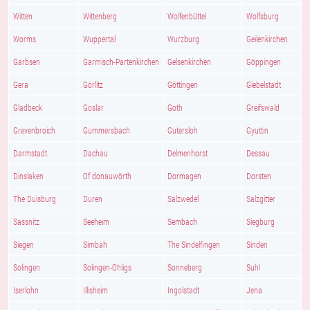
Witten
Wittenberg
Wolfenbüttel
Wolfsburg
Worms
Wuppertal
Wurzburg
Geilenkirchen
Garbsen
Garmisch-Partenkirchen
Gelsenkirchen
Göppingen
Gera
Görlitz
Göttingen
Giebelstadt
Gladbeck
Goslar
Goth
Greifswald
Grevenbroich
Gummersbach
Gutersloh
Gyuttin
Darmstadt
Dachau
Delmenhorst
Dessau
Dinslaken
Of donauwörth
Dormagen
Dorsten
The Duisburg
Duren
Salzwedel
Salzgitter
Sassnitz
Seeheim
Sembach
Siegburg
Siegen
Simbah
The Sindelfingen
Sinden
Solingen
Solingen-Ohligs
Sonneberg
Suhl
Iserlohn
Illisheim
Ingolstadt
Jena