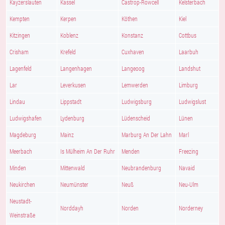
Kayzerslauten
Kassel
Castrop-Rowcell
Kelsterbach
Kempten
Kerpen
Köthen
Kiel
Kitzingen
Koblenz
Konstanz
Cottbus
Crisham
Krefeld
Cuxhaven
Laarbuh
Lagenfeld
Langenhagen
Langeoog
Landshut
Lar
Leverkusen
Lemwerden
Limburg
Lindau
Lippstadt
Ludwigsburg
Ludwigslust
Ludwigshafen
Lydenburg
Lüdenscheid
Lünen
Magdeburg
Mainz
Marburg An Der Lahn
Marl
Meerbach
Is Mülheim An Der Ruhr
Menden
Freezing
Minden
Mittenwald
Neubrandenburg
Navaid
Neukirchen
Neumünster
Neuß
Neu-Ulm
Neustadt-
Norddayh
Norden
Norderney
Weinstraße