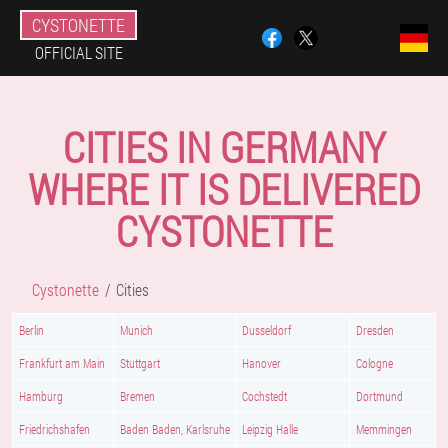
CYSTONETTE
OFFICIAL SITE
CITIES IN GERMANY
WHERE IT IS DELIVERED
CYSTONETTE
Cystonette
Cities
Berlin
Munich
Dusseldorf
Dresden
Frankfurt am Main
Stuttgart
Hanover
Cologne
Hamburg
Bremen
Cochstedt
Dortmund
Friedrichshafen
Baden Baden, Karlsruhe
Leipzig Halle
Memmingen