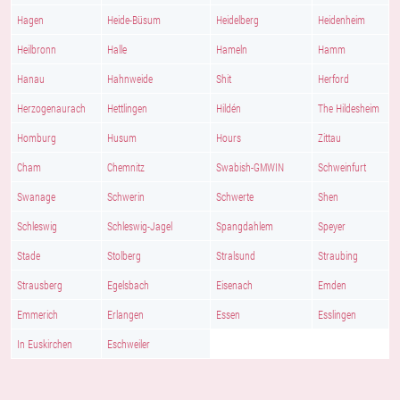
Hagen
Heide-Büsum
Heidelberg
Heidenheim
Heilbronn
Halle
Hameln
Hamm
Hanau
Hahnweide
Shit
Herford
Herzogenaurach
Hettlingen
Hildén
The Hildesheim
Homburg
Husum
Hours
Zittau
Cham
Chemnitz
Swabish-GMWIN
Schweinfurt
Swanage
Schwerin
Schwerte
Shen
Schleswig
Schleswig-Jagel
Spangdahlem
Speyer
Stade
Stolberg
Stralsund
Straubing
Strausberg
Egelsbach
Eisenach
Emden
Emmerich
Erlangen
Essen
Esslingen
In Euskirchen
Eschweiler