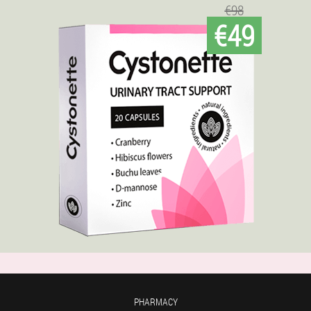
€98
€49
PHARMACY